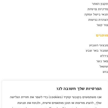
תקנון האתר
מדיניות פרטיות
תנאי ביטול עסקה
הצהרת נגישות
צור קשר
מותגים
מבצעי השבוע
טמבור באר שבע
נירלט
פאר נשר
טוטאל
בוש
מילות מפתח
הפרטיות שלך חשובה לנו
חומרי בניין
אנו משתמשים בקובצי קוקיז (cookies) כדי לשפר את חוויית הגלישה
עיצוב פנים
כלי עבודה
שלך, להציג מודעות או תוכן מותאמים אישית, ולנתח את תנועת
חומרי בניין