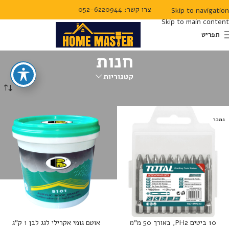
צרו קשר: 052-6220944
Skip to navigation
Skip to main content
תפריט
חנות
קטגוריות
עמוד הבית
חנות
נמכר
10 ביטים PH2, באורך 50 מ”מ
אוטם גומי אקרילי לגג לבן 1 ק”ג