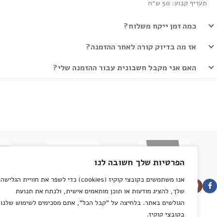
תעריף קבוע: 50 ש״ח
כמה זמן ייקח משלוח?
אז מה בדיוק קורה לאחר ההזמנה?
האם אני מקבל חשבונית עבור ההזמנה שלי?
הפרטיות שלך חשובה לנו
אנו משתמשים בקובצי קוקיז (cookies) כדי לשפר את חוויית הגלישה
מחלקות בחנות
שלך, להציג מודעות או תוכן מותאמים אישית, ולנתח את תנועת
הגולשים באתר. בלחיצה על "קבל הכל", אתם מסכימים לשימוש שלנו
צבעים
בקובצי קוקיז.
כלי עבודה לענף הצביעה