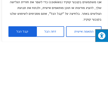
אנו משתמשים בקובצי קוקיז (cookies) כדי לשפר את חוויית הגלישה
צור קשר
שלך, להציג מודעות או תוכן מותאמים אישית, ולנתח את תנועת
הגולשים באתר. בלחיצה על "קבל הכל", אתם מסכימים לשימוש שלנו
מותגים
בקובצי קוקיז.
מבצעי השבוע
טמבור באר שבע
התאמה אישית
דחה הכל
קבל הכל
נירלט
פאר נשר
טוטאל
בוש
מילות מפתח
חומרי בניין
עיצוב פנים
כלי עבודה
חומרי בניין
שיפוצים
מברגה
© 2026
חנות חומרי בניין בבאר שבע
. All rights reserved