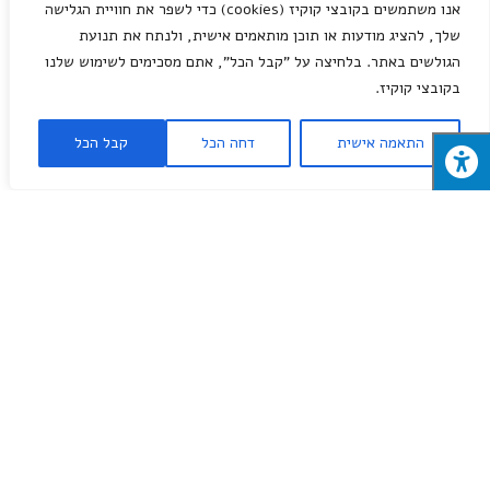
אנו משתמשים בקובצי קוקיז (cookies) כדי לשפר את חוויית הגלישה
צור קשר
שלך, להציג מודעות או תוכן מותאמים אישית, ולנתח את תנועת
הגולשים באתר. בלחיצה על "קבל הכל", אתם מסכימים לשימוש שלנו
מותגים
בקובצי קוקיז.
מבצעי השבוע
טמבור באר שבע
התאמה אישית
דחה הכל
קבל הכל
נירלט
פאר נשר
טוטאל
בוש
מילות מפתח
חומרי בניין
עיצוב פנים
כלי עבודה
חומרי בניין
שיפוצים
מברגה
© 2026
חנות חומרי בניין בבאר שבע
. All rights reserved