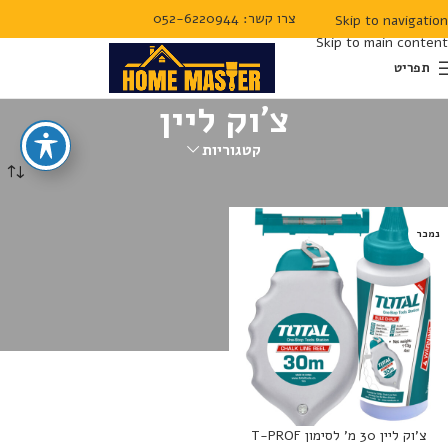
צרו קשר: 052-6220944
Skip to navigation
Skip to main content
תפריט
צ'וק ליין
קטגוריות
עמוד הבית
מדידה
צ'וק ליין
נמכר
צ’וק ליין 30 מ’ לסימון T-PROF