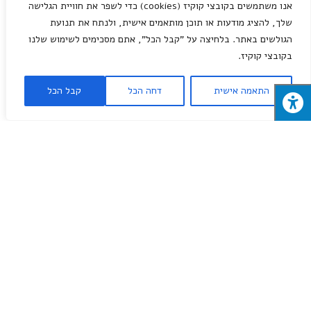
אנו משתמשים בקובצי קוקיז (cookies) כדי לשפר את חוויית הגלישה
צור קשר
שלך, להציג מודעות או תוכן מותאמים אישית, ולנתח את תנועת
הגולשים באתר. בלחיצה על "קבל הכל", אתם מסכימים לשימוש שלנו
מותגים
בקובצי קוקיז.
מבצעי השבוע
טמבור באר שבע
התאמה אישית
דחה הכל
קבל הכל
נירלט
פאר נשר
טוטאל
בוש
מילות מפתח
חומרי בניין
עיצוב פנים
כלי עבודה
חומרי בניין
שיפוצים
מברגה
© 2026
חנות חומרי בניין בבאר שבע
. All rights reserved