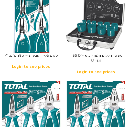
סט 12 חלקים משורי כוס -HSS Bi
סט 4 פלייר טבעות – 180 מ”מ, “7
Metal
Login to see prices
Login to see prices
נמכר
נמכר