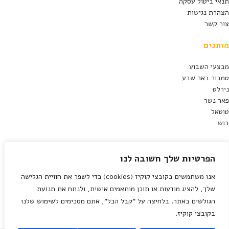
תנאי ביטול עסקה
הצהרת נגישות
צור קשר
מותגים
מבצעי השבוע
טמבור באר שבע
נירלט
פאר נשר
טוטאל
בוש
מילות מפתח
הפרטיות שלך חשובה לנו
חומרי בניין
אנו משתמשים בקובצי קוקיז (cookies) כדי לשפר את חוויית הגלישה
עיצוב פנים
כלי עבודה
שלך, להציג מודעות או תוכן מותאמים אישית, ולנתח את תנועת
חומרי בניין
הגולשים באתר. בלחיצה על "קבל הכל", אתם מסכימים לשימוש שלנו
שיפוצים
בקובצי קוקיז.
מברגה