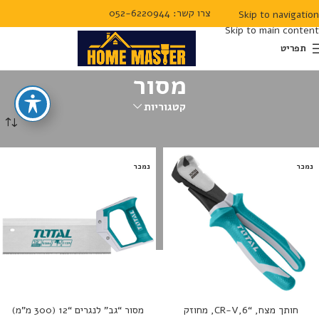
צרו קשר: 052-6220944
Skip to navigation
Skip to main content
תפריט
מסור
קטגוריות
עמוד הבית
מסור
נמכר
נמכר
חותך מצח, “6,CR-V, מחוזק
מסור “גב” לנגרים “12 (300 מ”מ)