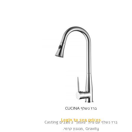
-14%
נמכר
ברז נשלף CUCINA
ברז פרח 
prices
Login to see prices
ברז נשלף עם פית ”פעמון“ 2 מצבים Casting
Gravity ,מנגנון קרמי.