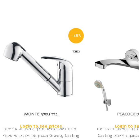
-18%
נמכר
PEA
ברז נשלף MONTE
Login to see prices
Login to s
מהודר | Quality Top ברז בעיצוב חדשני עם
צינור נשלף גמיש ומזלף 2 מצבים. גוף יצוק
צינור גמיש ומזלף מתכוונן. גוף יצוק Casting
Gravity Casting מנגנון אקווילה קרמי מקורי