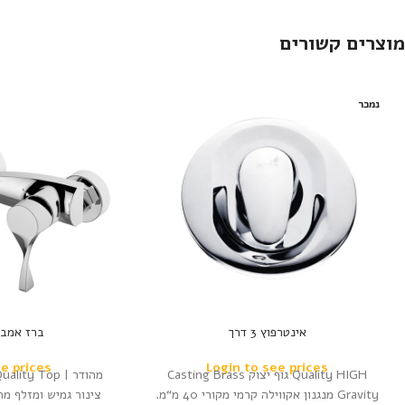
מוצרים קשורים
נמכר
אינטרפוץ 3 דרך
ברז אמבט COCK
ee prices
Login to see prices
Quality HIGH גוף יצוק Casting Brass
Gravity מנגנון אקווילה קרמי מקורי 40 מ“מ.